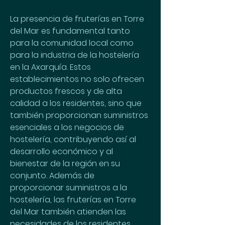
La presencia de fruterías en Torre 
del Mar es fundamental tanto 
para la comunidad local como 
para la industria de la hostelería 
en la Axarquía. Estos 
establecimientos no solo ofrecen 
productos frescos y de alta 
calidad a los residentes, sino que 
también proporcionan suministros 
esenciales a los negocios de 
hostelería, contribuyendo así al 
desarrollo económico y al 
bienestar de la región en su 
conjunto. Además de 
proporcionar suministros a la 
hostelería, las fruterías en Torre 
del Mar también atienden las 
necesidades de los residentes 