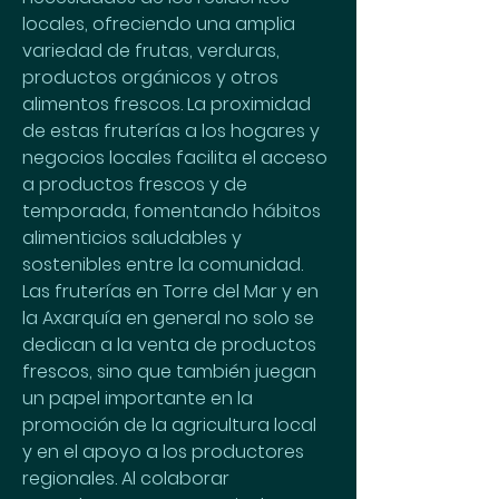
locales, ofreciendo una amplia 
variedad de frutas, verduras, 
productos orgánicos y otros 
alimentos frescos. La proximidad 
de estas fruterías a los hogares y 
negocios locales facilita el acceso 
a productos frescos y de 
temporada, fomentando hábitos 
alimenticios saludables y 
sostenibles entre la comunidad. 
Las fruterías en Torre del Mar y en 
la Axarquía en general no solo se 
dedican a la venta de productos 
frescos, sino que también juegan 
un papel importante en la 
promoción de la agricultura local 
y en el apoyo a los productores 
regionales. Al colaborar 