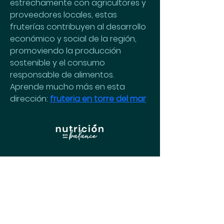
estrechamente con agricultores y 
proveedores locales, estas 
fruterías contribuyen al desarrollo 
económico y social de la región, 
promoviendo la producción 
sostenible y el consumo 
responsable de alimentos. 
Aprende mucho más en esta 
dirección: 
fruteria en torre del mar
Menú
Inicio
Nuestro enfoque
Nutribeneficios