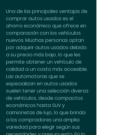
Una de las principales ventajas de 
comprar autos usados es el 
ahorro económico que ofrece en 
comparación con los vehículos 
nuevos. Muchas personas optan 
por adquirir autos usados debido 
a su precio más bajo, lo que les 
permite obtener un vehículo de 
calidad a un costo más accesible. 
Las automotoras que se 
especializan en autos usados 
suelen tener una selección diversa 
de vehículos, desde compactos 
económicos hasta SUV y 
camionetas de lujo, lo que brinda 
a los compradores una amplia 
variedad para elegir según sus 
necesidades y presupuesto. En lo 