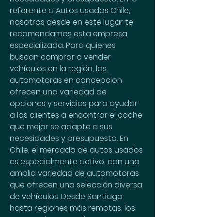
referente a Autos usados Chile, 
nosotros desde en este lugar te 
recomendamos esta empresa 
especializada. Para quienes 
buscan comprar o vender 
vehículos en la región, las 
automotoras en concepcion 
ofrecen una variedad de 
opciones y servicios para ayudar 
a los clientes a encontrar el coche 
que mejor se adapte a sus 
necesidades y presupuesto. En 
Chile, el mercado de autos usados 
es especialmente activo, con una 
amplia variedad de automotoras 
que ofrecen una selección diversa 
de vehículos. Desde Santiago 
hasta regiones más remotas, los 