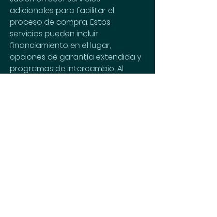
adicionales para facilitar el 
proceso de compra. Estos 
servicios pueden incluir 
financiamiento en el lugar, 
opciones de garantía extendida y 
programas de intercambio. Al 
proporcionar estas opciones, las 
automotoras buscan hacer que la 
experiencia de compra sea lo más 
conveniente y sin problemas 
posible para los clientes. Verás 
que atodomotor spa es un nuevo 
concepto que te conviene 
conocer.