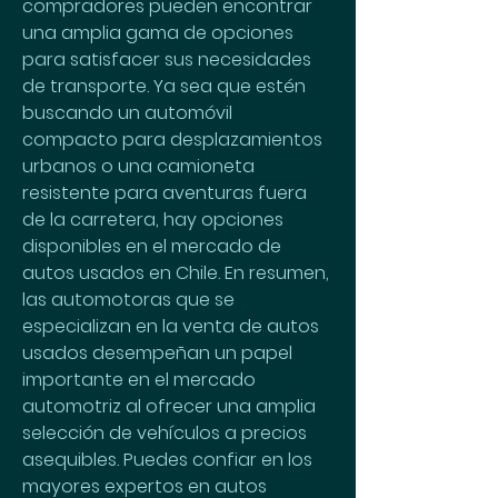
compradores pueden encontrar 
una amplia gama de opciones 
para satisfacer sus necesidades 
de transporte. Ya sea que estén 
buscando un automóvil 
compacto para desplazamientos 
urbanos o una camioneta 
resistente para aventuras fuera 
de la carretera, hay opciones 
disponibles en el mercado de 
autos usados en Chile. En resumen, 
las automotoras que se 
especializan en la venta de autos 
usados desempeñan un papel 
importante en el mercado 
automotriz al ofrecer una amplia 
selección de vehículos a precios 
asequibles. Puedes confiar en los 
mayores expertos en autos 