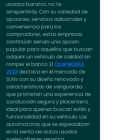
usados baratos, no te 
arrepentirás. Con su variedad de 
opciones, servicios adicionales y 
conveniencia para los 
compradores, estas empresas 
continúan siendo una opción 
popular para aquellos que buscan 
adquirir un vehículo de calidad sin 
romper el banco. El 
Opel MOKKA 
2023
 destaca en el mercado de 
SUVs con su diseño renovado y 
características de vanguardia 
que prometen una experiencia de 
conducción segura y placentera, 
ideal para quienes buscan estilo y 
funcionalidad en su vehículo. Las 
automotoras que se especializan 
en la venta de autos usados 
suelen ofrecer servicios 