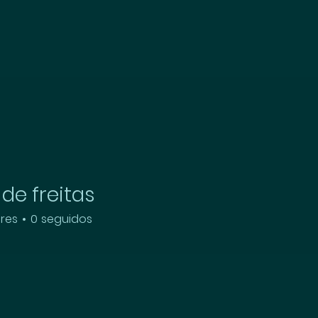
 de freitas
res
0
seguidos