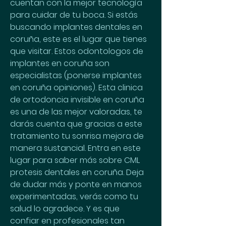
cuentan con la mejor tecnología 
para cuidar de tu boca. Si estás 
buscando implantes dentales en 
coruña, este es el lugar que tienes 
que visitar. Estos odontologos de 
implantes en coruña son 
especialistas (ponerse implantes 
en coruña opiniones). Esta clinica 
de ortodoncia invisible en coruña 
es una de las mejor valoradas, te 
darás cuenta que gracias a este 
tratamiento tu sonrisa mejora de 
manera sustancial. Entra en este 
lugar para saber más sobre CML 
protesis dentales en coruña. Deja 
de dudar más y ponte en manos 
experimentadas, verás como tu 
salud lo agradece. Y es que 
confiar en profesionales tan 