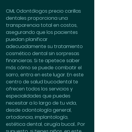
CML Odontólogos precio carillas 
dentales proporciona una 
transparencia total en costos, 
asegurando que los pacientes 
puedan planificar 
adecuadamente su tratamiento 
cosmético dental sin sorpresas 
financieras. Si te apetece saber 
más cómo se puede combatir el 
sarro, entra en este lugar. En este 
centro de salud bucodental te 
ofrecen todos los servicios y 
especialidades que puedes 
necesitar a lo largo de tu vida, 
desde odontología general, 
ortodoncia, implantología, 
estética dental, cirugía bucal... Por 
supuesto, si tienes niños, en este 