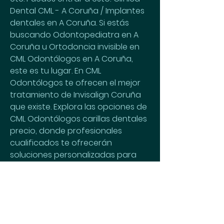
Dental CML - A Coruña / Implantes 
dentales en A Coruña. Si estás 
buscando Odontopediatra en A 
Coruña u Ortodoncia invisible en 
CML Odontólogos en A Coruña, 
este es tu lugar. En CML 
Odontólogos te ofrecen el mejor 
tratamiento de Invisalign Coruña 
que existe. Explora las opciones de 
CML Odontólogos carillas dentales 
precio, donde profesionales 
cualificados te ofrecerán 
soluciones personalizadas para 
mejorar la apariencia de tus 
dientes, utilizando materiales de 
alta calidad para resultados 
estéticos superiores. 
CML 
Odontólogos blanqueamiento