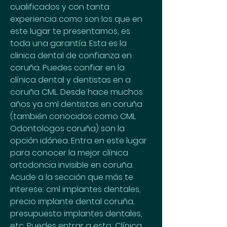
cualificados y con tanta 
experiencia como son los que en 
este lugar te presentamos, es 
toda una garantía. Esta es la 
clinica dental de confianza en 
coruña. Puedes confiar en la 
clínica dental y dentistas en a 
coruña CML. Desde hace muchos 
años ya cml dentistas en coruña 
(también conocidos como CML 
Odontologos coruña) son la 
opción idónea. Entra en este lugar 
para conocer la mejor clínica 
ortodoncia invisible en coruña. 
Acude a la sección que más te 
interese: cml implantes dentales, 
precio implante dental coruña, 
presupuesto implantes dentales, 
etc. Puedes entrar a esto: Clínica 