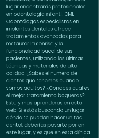
lugar encontrarás profesionales 
en odontología infantil. CML 
Odontólogos especialistas en 
implantes dentales ofrece 
tratamientos avanzados para 
restaurar la sonrisa y la 
funcionalidad bucal de sus 
pacientes, utilizando las últimas 
técnicas y materiales de alta 
calidad. ¿Sabes el numero de 
dientes que tenemos cuando 
somos adultos? ¿Conoces cual es 
el mejor tratamiento boqueras? 
Esto y más aprenderás en esta 
web. Si estás buscando un lugar 
dónde te puedan hacer un tac 
dental, deberías pasarte por en 
este lugar, y es que en esta clínica 