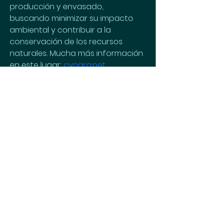
producción y envasado, 
buscando minimizar su impacto 
ambiental y contribuir a la 
conservación de los recursos 
naturales. Mucha más información 
en este lugar: 
cynara.net
Menú
Inicio
Nuestro enfoque
Nutribeneficios
Servicios - Agenda
Blog