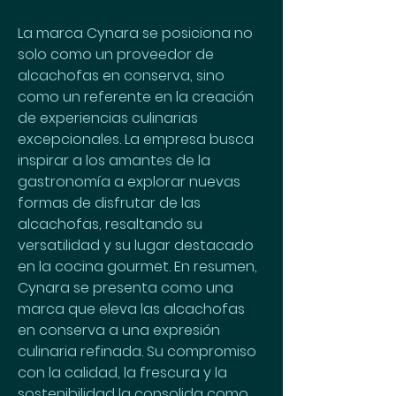
La marca Cynara se posiciona no 
solo como un proveedor de 
alcachofas en conserva, sino 
como un referente en la creación 
de experiencias culinarias 
excepcionales. La empresa busca 
inspirar a los amantes de la 
gastronomía a explorar nuevas 
formas de disfrutar de las 
alcachofas, resaltando su 
versatilidad y su lugar destacado 
en la cocina gourmet. En resumen, 
Cynara se presenta como una 
marca que eleva las alcachofas 
en conserva a una expresión 
culinaria refinada. Su compromiso 
con la calidad, la frescura y la 
sostenibilidad la consolida como 