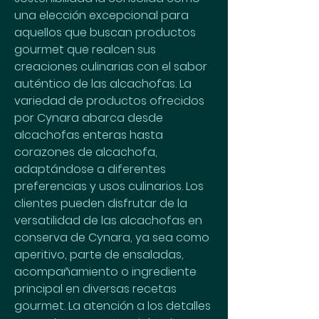
una elección excepcional para 
aquellos que buscan productos 
gourmet que realcen sus 
creaciones culinarias con el sabor 
auténtico de las alcachofas. La 
variedad de productos ofrecidos 
por Cynara abarca desde 
alcachofas enteras hasta 
corazones de alcachofa, 
adaptándose a diferentes 
preferencias y usos culinarios. Los 
clientes pueden disfrutar de la 
versatilidad de las alcachofas en 
conserva de Cynara, ya sea como 
aperitivo, parte de ensaladas, 
acompañamiento o ingrediente 
principal en diversas recetas 
gourmet. La atención a los detalles 