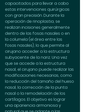
capacitados para llevar a cabo 
estas intervenciones quirúrgicas 
con gran precisión. Durante la 
operación de rinoplastia, se 
realizan incisiones generalmente 
dentro de las fosas nasales o en 
la columela (el área entre las 
fosas nasales), lo que permite al 
cirujano acceder a la estructura 
subyacente de la nariz. Una vez 
que se accede a la estructura 
nasal, el cirujano puede realizar las 
modificaciones necesarias, como 
la reducción del tamaño del hueso 
nasal, la corrección de la punta 
nasal o la remodelación de los 
cartílagos. El objetivo es lograr 
una apariencia armoniosa y 
natural que se adapte a las 