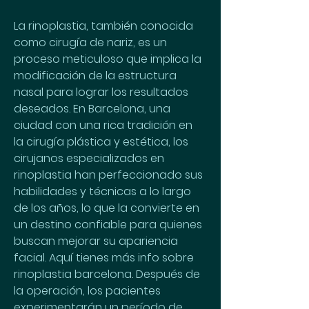
La rinoplastia, también conocida 
como cirugía de nariz, es un 
proceso meticuloso que implica la 
modificación de la estructura 
nasal para lograr los resultados 
deseados. En Barcelona, una 
ciudad con una rica tradición en 
la cirugía plástica y estética, los 
cirujanos especializados en 
rinoplastia han perfeccionado sus 
habilidades y técnicas a lo largo 
de los años, lo que la convierte en 
un destino confiable para quienes 
buscan mejorar su apariencia 
facial. Aquí tienes más info sobre 
rinoplastia barcelona. Después de 
la operación, los pacientes 
experimentarán un período de 