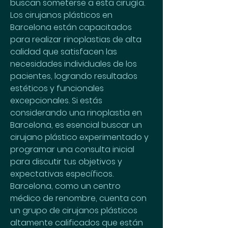
buscan someterse a esta cirugía. 
Los cirujanos plásticos en 
Barcelona están capacitados 
para realizar rinoplastias de alta 
calidad que satisfacen las 
necesidades individuales de los 
pacientes, logrando resultados 
estéticos y funcionales 
excepcionales. Si estás 
considerando una rinoplastia en 
Barcelona, es esencial buscar un 
cirujano plástico experimentado y 
programar una consulta inicial 
para discutir tus objetivos y 
expectativas específicos. 
Barcelona, como un centro 
médico de renombre, cuenta con 
un grupo de cirujanos plásticos 
altamente calificados que están 