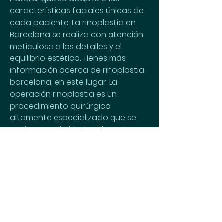
características faciales únicas de 
cada paciente. La rinoplastia en 
Barcelona se realiza con atención 
meticulosa a los detalles y el 
equilibrio estético. Tienes más 
información acerca de rinoplastia 
barcelona, en este lugar. La 
operación rinoplastia es un 
procedimiento quirúrgico 
altamente especializado que se 
realiza con el objetivo de mejorar 
la apariencia y la función de la 
nariz. Esta cirugía estética ha 
ganado popularidad en los 
últimos años, y en lugares como 
Barcelona, España, se ha 
convertido en una de las opciones 
más buscadas por aquellos que 