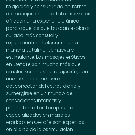
relajación y sensualidad en forma 
de masajes eróticos. Estos servicios 
ofrecen una experiencia única 
para aquellos que buscan explorar 
su lado más sensual y 
experimentar el placer de una 
manera totalmente nueva y 
estimulante. Los masajes eróticos 
en Getafe son mucho más que 
simples sesiones de relajación; son 
una oportunidad para 
desconectar del estrés diario y 
sumergirse en un mundo de 
sensaciones intensas y 
placenteras. Los terapeutas 
especializados en masajes 
eróticos en Getafe son expertos 
en el arte de la estimulación 