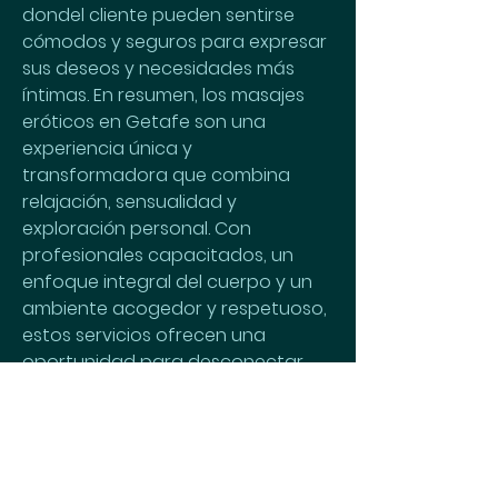
dondel cliente pueden sentirse 
cómodos y seguros para expresar 
sus deseos y necesidades más 
íntimas. En resumen, los masajes 
eróticos en Getafe son una 
experiencia única y 
transformadora que combina 
relajación, sensualidad y 
exploración personal. Con 
profesionales capacitados, un 
enfoque integral del cuerpo y un 
ambiente acogedor y respetuoso, 
estos servicios ofrecen una 
oportunidad para desconectar 
del mundo exterior y conectarse 
profundamente consigo mismo y 
con los demás.