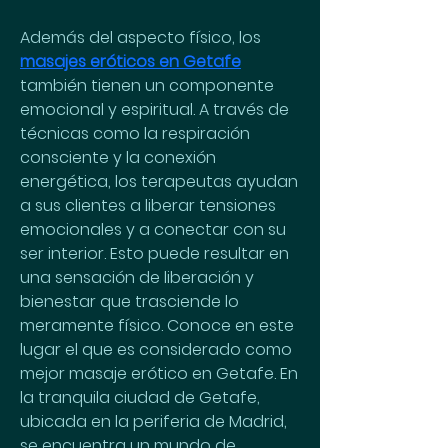
Además del aspecto físico, los 
masajes eróticos en Getafe
también tienen un componente 
emocional y espiritual. A través de 
técnicas como la respiración 
consciente y la conexión 
energética, los terapeutas ayudan 
a sus clientes a liberar tensiones 
emocionales y a conectar con su 
ser interior. Esto puede resultar en 
una sensación de liberación y 
bienestar que trasciende lo 
meramente físico. Conoce en este 
lugar el que es considerado como 
mejor masaje erótico en Getafe. En 
la tranquila ciudad de Getafe, 
ubicada en la periferia de Madrid, 
se encuentra un mundo de 