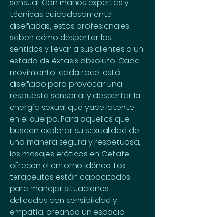
sensual. Con manos expertas y 
técnicas cuidadosamente 
diseñadas, estos profesionales 
saben cómo despertar los 
sentidos y llevar a sus clientes a un 
estado de éxtasis absoluto. Cada 
movimiento, cada roce, está 
diseñado para provocar una 
respuesta sensorial y despertar la 
energía sexual que yace latente 
en el cuerpo. Para aquellos que 
buscan explorar su sexualidad de 
una manera segura y respetuosa, 
los masajes eróticos en Getafe 
ofrecen el entorno idóneo. Los 
terapeutas están capacitados 
para manejar situaciones 
delicadas con sensibilidad y 
empatía, creando un espacio 