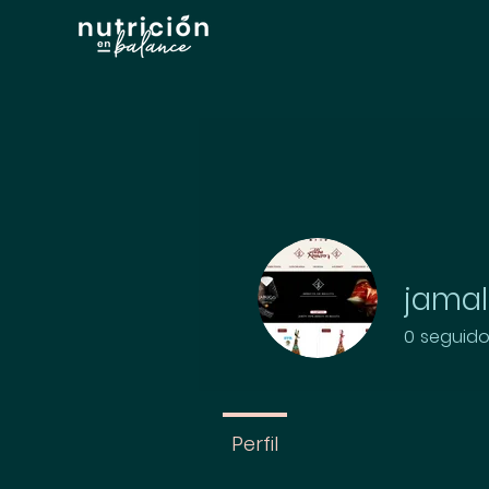
jama
0
seguido
Perfil