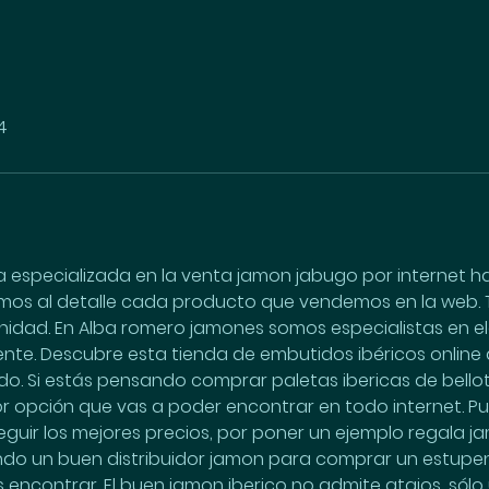
4
especializada en la venta jamon jabugo por internet has 
mos al detalle cada producto que vendemos en la web.
anidad. En Alba romero jamones somos especialistas en e
ente. Descubre esta tienda de embutidos ibéricos online
o. Si estás pensando comprar paletas ibericas de bellot
ejor opción que vas a poder encontrar en todo internet. 
uir los mejores precios, por poner un ejemplo regala ja
cando un buen distribuidor jamon para comprar un estupe
s encontrar. El buen jamon iberico no admite atajos, sólo