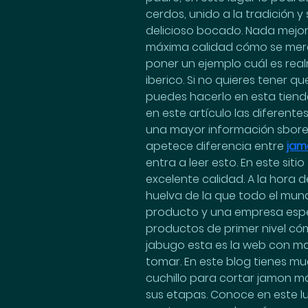
cerdos, unido a la tradición
delicioso bocado. Nada mejor
máxima calidad cómo se merec
poner un ejemplo cuál es real
iberico. Si no quieres tener q
puedes hacerlo en esta tienda 
en este artículo las diferent
una mayor información sbore lo
apetece diferencia entre 
jam
entra a leer esto. En este s
excelente calidad. A la hora
huelva de la que todo el mun
producto y una empresa espec
productos de primer nivel cóm
jabugo esta es la web con may
tomar. En este blog tienes mu
cuchillo para cortar jamon má
sus etapas. Conoce en este lu