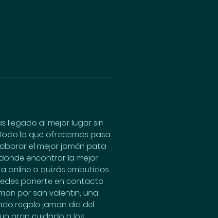
llegado al mejor lugar sin 
 Todo lo que ofrecemos pasa 
laborar el mejor jamón pata 
 donde encontrar la mejor 
a online o quizás embutidos 
Puedes ponerte en contacto 
mon por san valentin, una 
ndo regalo jamon dia del 
 un gran cuidado a los 