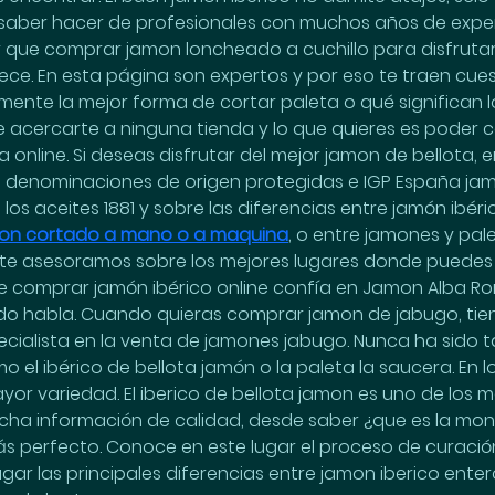
 y saber hacer de profesionales con muchos años de expe
 que comprar jamon loncheado a cuchillo para disfrutar
e. En esta página son expertos y por eso te traen cues
mente la mejor forma de cortar paleta o qué significan 
ue acercarte a ninguna tienda y lo que quieres es poder c
online. Si deseas disfrutar del mejor jamon de bellota, e
es denominaciones de origen protegidas e IGP España jam
s aceites 1881 y sobre las diferencias entre jamón ibéric
on cortado a mano o a maquina
, o entre jamones y pale
itio te asesoramos sobre los mejores lugares donde pued
 de comprar jamón ibérico online confía en Jamon Alba R
do habla. Cuando quieras comprar jamon de jabugo, tiene
ialista en la venta de jamones jabugo. Nunca ha sido ta
o el ibérico de bellota jamón o la paleta la saucera. En 
or variedad. El iberico de bellota jamon es uno de los 
cha información de calidad, desde saber ¿que es la mont
s perfecto. Conoce en este lugar el proceso de curación
gar las principales diferencias entre jamon iberico enter