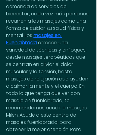
demanda de servicios de 
bienestar, cada vez más personas 
recurren a los masajes como una 
forma de cuidar su salud física y 
mental. Los 
masajes en 
Fuenlabrada
 ofrecen una 
variedad de técnicas y enfoques, 
desde masajes terapéuticos que 
se centran en aliviar el dolor 
muscular y la tensión, hasta 
masajes de relajación que ayudan 
a calmar la mente y el cuerpo. En 
todo lo que tenga que ver con 
masaje en fuenlabrada, te 
recomendamos acudir a masajes 
Milen. Acude a este centro de 
masajes fuenlabrada, para 
obtener la mejor atención. Para 