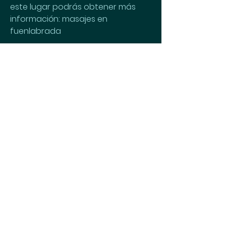
este lugar podrás obtener más 
información: masajes en 
fuenlabrada
Menú
Inicio
Nuestro enfoque
Nutribeneficios
Servicios - Agenda
Blog