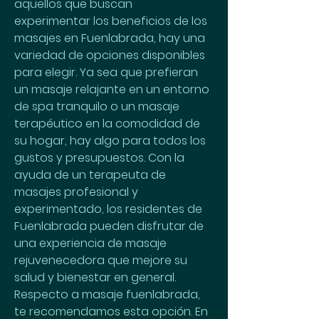
aquellos que buscan 
experimentar los beneficios de los 
masajes en Fuenlabrada, hay una 
variedad de opciones disponibles 
para elegir. Ya sea que prefieran 
un masaje relajante en un entorno 
de spa tranquilo o un masaje 
terapéutico en la comodidad de 
su hogar, hay algo para todos los 
gustos y presupuestos. Con la 
ayuda de un terapeuta de 
masajes profesional y 
experimentado, los residentes de 
Fuenlabrada pueden disfrutar de 
una experiencia de masaje 
rejuvenecedora que mejore su 
salud y bienestar en general. 
Respecto a masaje fuenlabrada, 
te recomendamos esta opción. En 