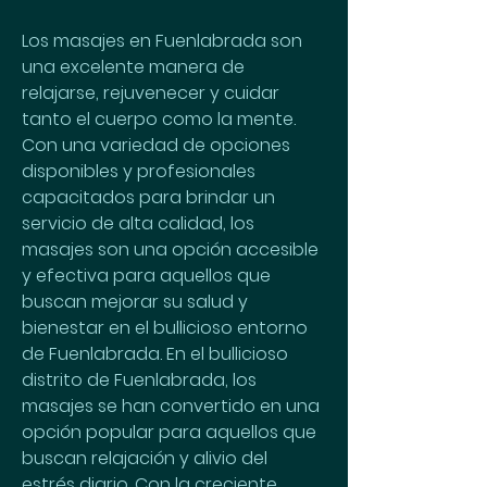
Los masajes en Fuenlabrada son 
una excelente manera de 
relajarse, rejuvenecer y cuidar 
tanto el cuerpo como la mente. 
Con una variedad de opciones 
disponibles y profesionales 
capacitados para brindar un 
servicio de alta calidad, los 
masajes son una opción accesible 
y efectiva para aquellos que 
buscan mejorar su salud y 
bienestar en el bullicioso entorno 
de Fuenlabrada. En el bullicioso 
distrito de Fuenlabrada, los 
masajes se han convertido en una 
opción popular para aquellos que 
buscan relajación y alivio del 
estrés diario. Con la creciente 