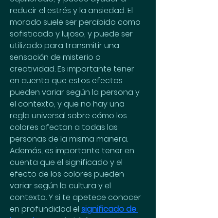
reducir el estrés y la ansiedad. El 
morado suele ser percibido como 
sofisticado y lujoso, y puede ser 
utilizado para transmitir una 
sensación de misterio o 
creatividad. Es importante tener 
en cuenta que estos efectos 
pueden variar según la persona y 
el contexto, y que no hay una 
regla universal sobre cómo los 
colores afectan a todas las 
personas de la misma manera. 
Además, es importante tener en 
cuenta que el significado y el 
efecto de los colores pueden 
variar según la cultura y el 
contexto. Y si te apetece conocer 
en profundidad el 
significado de 