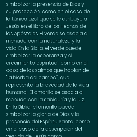
simbolizar la presencia de Dios y 
su protección, como en el caso de 
la túnica azul que se le atribuye a 
Jesús en el libro de los Hechos de 
los Apóstoles. El verde se asocia a 
menudo con la naturaleza y la 
vida. En la Biblia, el verde puede 
simbolizar la esperanza y el 
crecimiento espiritual, como en el 
caso de los salmos que hablan de 
"la hierba del campo", que 
representa la brevedad de la vida 
humana.  El amarillo se asocia a 
menudo con la sabiduría y la luz. 
En la Biblia, el amarillo puede 
simbolizar la gloria de Dios y la 
presencia del Espíritu Santo, como 
en el caso de la descripción del 
vestido de Jesús como 