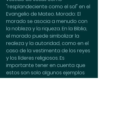
"resplandeciente como el sol" en el 
Evangelio de Mateo. Morado: El 
morado se asocia a menudo con 
la nobleza y la riqueza. En la Biblia, 
el morado puede simbolizar la 
realeza y la autoridad, como en el 
caso de la vestimenta de los reyes 
y los líderes religiosos. Es 
importante tener en cuenta que 
estos son solo algunos ejemplos 
de cómo se utilizan los colores en 
la Biblia y que los colores pueden 
tener diferentes significados en 
diferentes contextos y pasajes 
bíblicos. Además, es importante 
tener en cuenta que el simbolismo 
de los colores puede variar según 
la traducción y la interpretación 