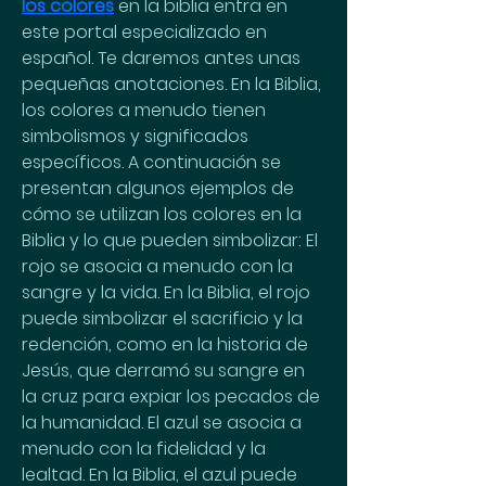
los colores
 en la biblia entra en 
este portal especializado en 
español. Te daremos antes unas 
pequeñas anotaciones. En la Biblia, 
los colores a menudo tienen 
simbolismos y significados 
específicos. A continuación se 
presentan algunos ejemplos de 
cómo se utilizan los colores en la 
Biblia y lo que pueden simbolizar: El 
rojo se asocia a menudo con la 
sangre y la vida. En la Biblia, el rojo 
puede simbolizar el sacrificio y la 
redención, como en la historia de 
Jesús, que derramó su sangre en 
la cruz para expiar los pecados de 
la humanidad. El azul se asocia a 
menudo con la fidelidad y la 
lealtad. En la Biblia, el azul puede 