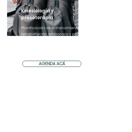
Kinesiología y
presoterapia​
Planificación de entrenamientos,
rehabilitación, embarazo y post
parto, masajes, soporte de
drenaje linfatico, MAF, retención
de líquido, y recovery deportivo.
AGENDA ACÁ