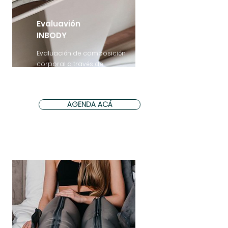
Evaluavión
INBODY
Evaluación de composición
corporal a través de
bioimpedancia
*No incluye plan nutricional
AGENDA ACÁ