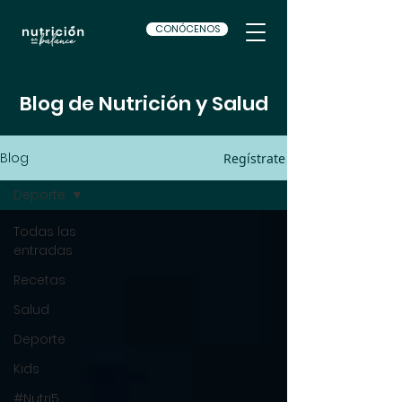
CONÓCENOS
Blog de Nutrición y Salud
Blog
Regístrate
Deporte
Todas las
entradas
Recetas
Salud
Deporte
Kids
#Nutri5